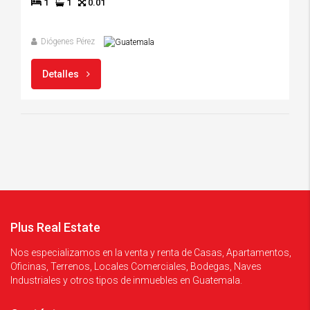
1
1
0.01
Diógenes Pérez
Detalles
Plus Real Estate
Nos especializamos en la venta y renta de Casas, Apartamentos,
Oficinas, Terrenos, Locales Comerciales, Bodegas, Naves
Industriales y otros tipos de inmuebles en Guatemala.